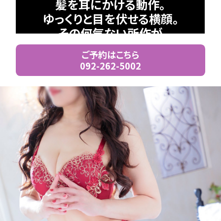
髪を耳にかける動作。
ゆっくりと目を伏せる横顔。
その何気ない所作が
なぜこんなにも印象的なのでしょう
ご予約はこちら
か。
092-262-5002
やがて距離が近づく頃、空気が
少しずつ変わっていきます。
声のトーンが落ち着き
肌と肌の距離が曖昧になる
それは、まるで静かな湖面に
そっと石を落とすような、微かな揺ら
ぎ。
何も多くは語らず、
ただ“その時”が流れていく。