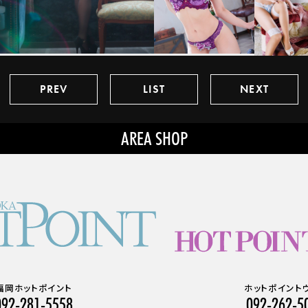
心よりお待ちしております。
【ご予約に関してのお知らせ】
PREV
LIST
NEXT
◆◆お電話ご予約◆◆
1週間前からお電話ご予約可能
です。
◆◆ネットご予約◆◆
1週間前
からご予約可能です。
◆当日ご予約の場合◆
当日のAM6：00より、電話予約
可能です
福岡ホットポイント
ホットポイント
092-281-5558
092-262-5