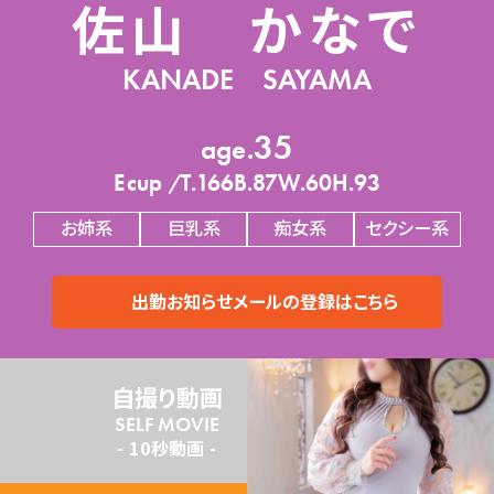
佐山 かなで
SELF MOVIE
SECRET BLOG
KANADE SAYAMA
SHOP REVIEW
35
RESERVATION
E
166
87
60
93
お姉系
巨乳系
痴女系
セクシー系
CALL 092-262-5002
JOB OFFER
MAP
出勤お知らせメールの登録はこちら
自撮り動画
SELF MOVIE
10秒動画