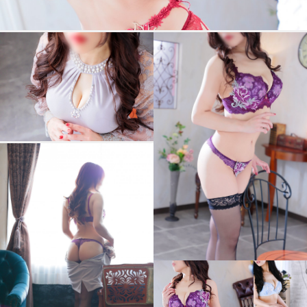
その中にある、まだ知らない
彼女の一面。
本当の魅力は、ふたりきりになってか
ら
静かに姿を現します。
佐山かなでさんとの時間は、
静かに始まり
深く、甘く、そして密やかに
記憶へと残っていくことでしょう。
※ 50分～マットプレイ可!!
ご予約、ご来店