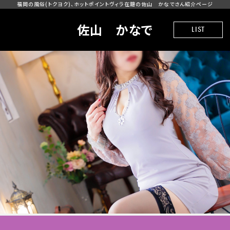
福岡の風俗(トクヨク)、ホットポイントヴィラ在籍の佐山 かなでさん紹介ページ
佐山 かなで
LIST
REAL TIME INFO
CAST LIST
SYSTEM
MAGAZINE
BLOG
SHOP BLOG