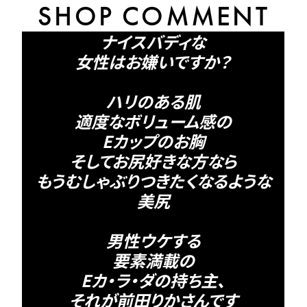
SHOP COMMENT
ナイスバディな
女性はお嫌いですか？
ハリのある肌
適度なボリューム感の
Eカップのお胸
そしてお尻好きな方なら
もうむしゃぶりつきたくなるような
美尻
男性ウケする
要素満載の
Eカ・ラ・ダの持ち主、
それが前田りかさんです