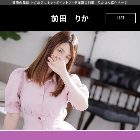
福岡の風俗(トクヨク)、ホットポイントヴィラ在籍の前田 りかさん紹介ページ
前田 りか
LIST
REAL TIME INFO
CAST LIST
SYSTEM
MAGAZINE
BLOG
SHOP BLOG