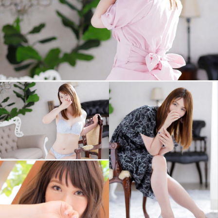
ご奉仕の数々は
男性なら一度は
体験しておきたいものです
是非、
その目でお確かめください
【ご予約に関してのお知らせ】
◆◆お電話ご予約◆◆
1週間前から
お
電話ご予約可能
です。
◆◆ネットご予約◆◆
1週間前
からご予約可能です。
◆当日ご予約の場合◆