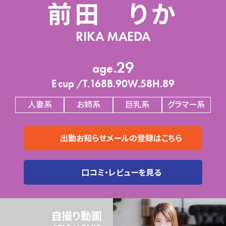
前田 りか
SELF MOVIE
SECRET BLOG
RIKA MAEDA
SHOP REVIEW
29
RESERVATION
E
168
90
58
89
人妻系
お姉系
巨乳系
グラマー系
CALL 092-262-5002
JOB OFFER
MAP
出勤お知らせメールの登録はこちら
口コミ・レビューを見る
自撮り動画