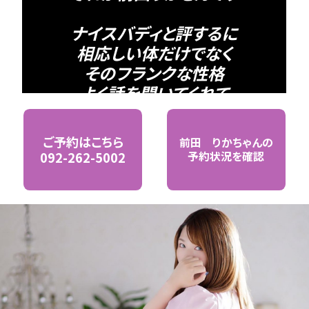
ナイスバディと
評するに
相応しい体だけでなく
そのフランクな性格
よく話を聞いてくれて
そして独特の間で応えてくれる
絶妙な
ご予約はこちら
前田 りか
ちゃんの
コミュニケーションも魅力的
092-262-5002
予約状況を確認
サービスも丁寧
受けも攻めも
両方いけちゃう
万能タイプ
その肢体を見つめながらの
丁寧かつ濃厚な